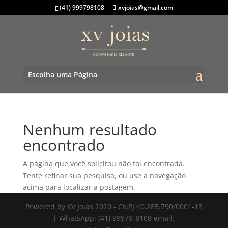
(41) 999798108
xvjoias@gmail.com
Escolha uma Página
Nenhum resultado
encontrado
A página que você solicitou não foi encontrada.
Tente refinar sua pesquisa, ou use a navegação
acima para localizar a postagem.
Powered by XV Joias 2020 - CNPJ 40.285.790/0001-13
| WhatsApp: (41) 99979-8108 email: