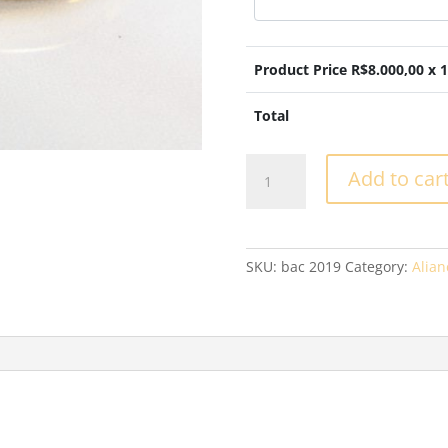
Product Price R$
8.000,00
x 1
Total
Aliança
Add to car
Casamento
-
XV05
quantity
SKU:
bac 2019
Category:
Alian