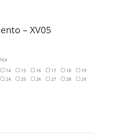
ento – XV05
ança
14
15
16
17
18
19
24
25
26
27
28
29