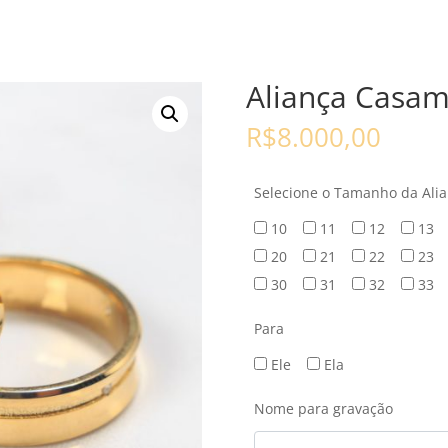
Aliança Casam
R$
8.000,00
Selecione o Tamanho da Ali
10
11
12
13
20
21
22
23
30
31
32
33
Para
Ele
Ela
Nome para gravação