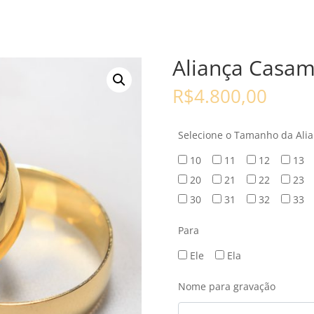
Aliança Casam
R$
4.800,00
Selecione o Tamanho da Ali
10
11
12
13
20
21
22
23
30
31
32
33
Para
Ele
Ela
Nome para gravação