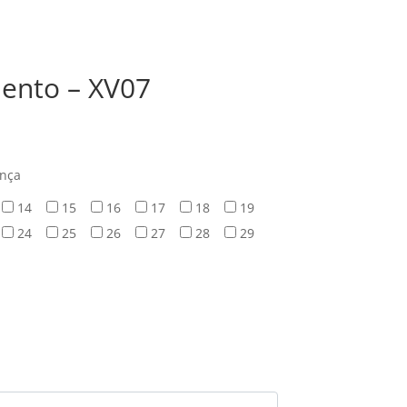
ento – XV07
ança
14
15
16
17
18
19
24
25
26
27
28
29