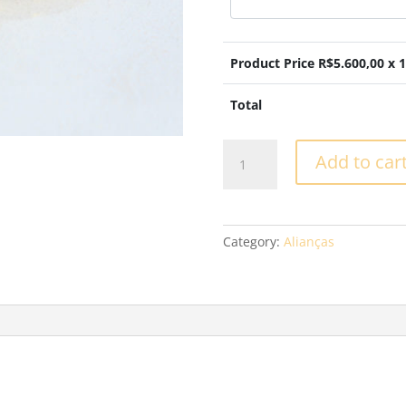
Product Price R$
5.600,00
x 1
Total
Aliança
Add to car
Casamento
-
XV31
quantity
Category:
Alianças