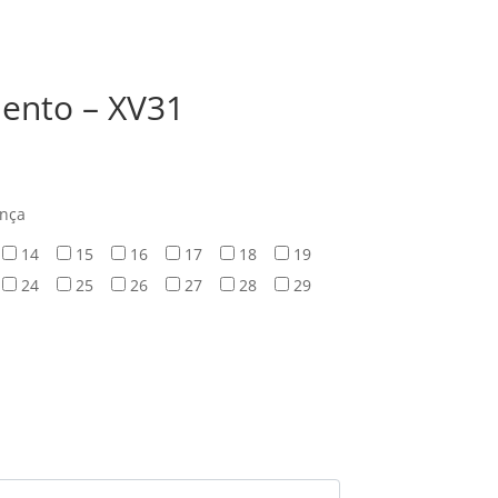
ento – XV31
ança
14
15
16
17
18
19
24
25
26
27
28
29