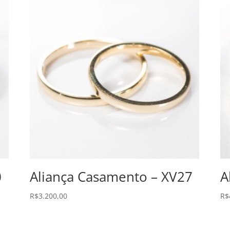
0
Aliança Casamento – XV27
A
R$
3.200,00
R$