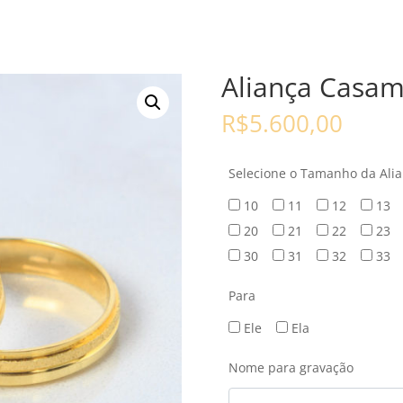
Aliança Casam
R$
5.600,00
Selecione o Tamanho da Ali
10
11
12
13
20
21
22
23
30
31
32
33
Para
Ele
Ela
Nome para gravação