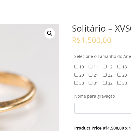
Solitário – XV
R$
1.500,00
Selecione o Tamanho do Ane
10
11
12
13
20
21
22
23
30
31
32
33
Nome para gravação
Product Price R$
1.500,00
x 1