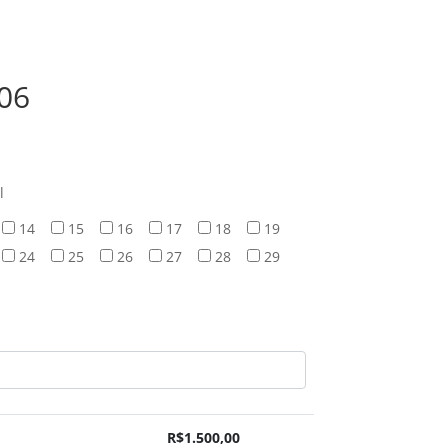
S06
l
14
15
16
17
18
19
24
25
26
27
28
29
R$
1.500,00