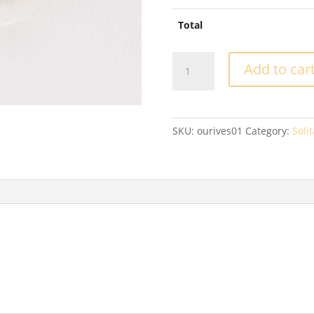
Total
Solitário
Add to car
-
XVS06
quantity
SKU:
ourives01
Category:
Solit